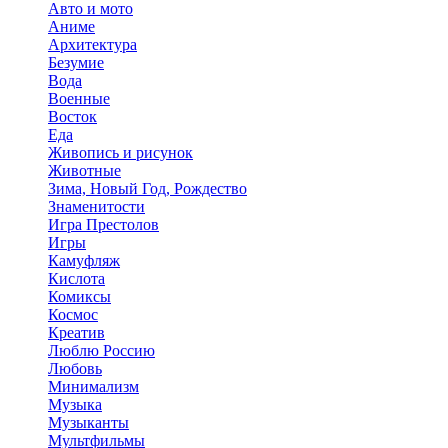
Авто и мото
Аниме
Архитектура
Безумие
Вода
Военные
Восток
Еда
Живопись и рисунок
Животные
Зима, Новый Год, Рождество
Знаменитости
Игра Престолов
Игры
Камуфляж
Кислота
Комиксы
Космос
Креатив
Люблю Россию
Любовь
Минимализм
Музыка
Музыканты
Мультфильмы