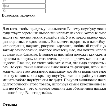
Возможны задержки
Для того, чтобы придать уникальности Вашему ноутбуку можно
существует огромный выбор виниловых наклеек, которые смог
защиту от механических воздействий. У нас представлено масс
разноцветные и однотонные. Вы можете оформить и наклейку н
иллюстрация, надпись, рисунок, картинка, любимый герой и д
такому разнообразию, которое имеется у нас, Вы можете испо
друзьям или близким. Виниловая наклейка поможет как скрыть
приятна на ощупь, клеится очень просто, впрочем, как и сним
надоела. Главное, не стоит забывать о том, что надо следоват
раз. По сути, такие наклейки выполняют те функции, что и защ
корпус, при этом доставляю владельцу ноутбука приятные эмоц
пленку можно как на крышку ноутбука, так и на рабочую панел
мешать работе ноутбука она не будет. Покупая виниловые накл
долгосрочности этого товара, используя самые качественные
для ноутбуков – это отличное решение для обеспечения надеж
внешний вид Вашего девайса.
Отзывы