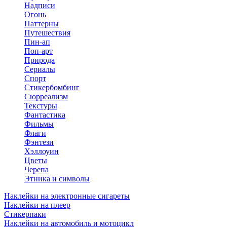
Надписи
Огонь
Паттерны
Путешествия
Пин-ап
Поп-арт
Природа
Сериалы
Спорт
Стикербомбинг
Сюрреализм
Текстуры
Фантастика
Фильмы
Флаги
Фэнтези
Хэллоуин
Цветы
Черепа
Этника и символы
Наклейки на электронные сигареты
Наклейки на плеер
Стикерпаки
Наклейки на автомобиль и мотоцикл