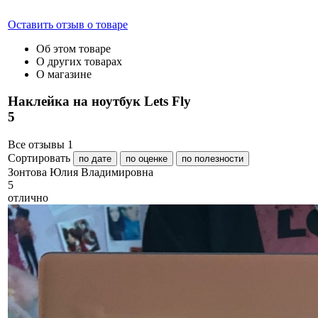
Оставить отзыв о товаре
Об этом товаре
О других товарах
О магазине
Наклейка на ноутбук Lets Fly
5
Все отзывы
1
Сортировать
по дате
по оценке
по полезности
З
онтова Юлия Владимировна
5
отлично