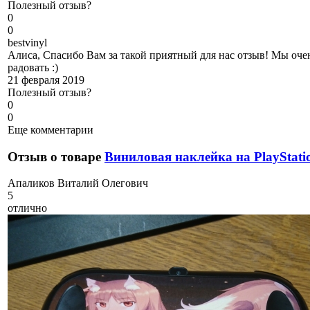
Полезный отзыв?
0
0
b
estvinyl
Алиса, Спасибо Вам за такой приятный для нас отзыв! Мы очен
радовать :)
21 февраля 2019
Полезный отзыв?
0
0
Еще комментарии
Отзыв о товаре
Виниловая наклейка на PlayStatio
А
паликов Виталий Олегович
5
отлично