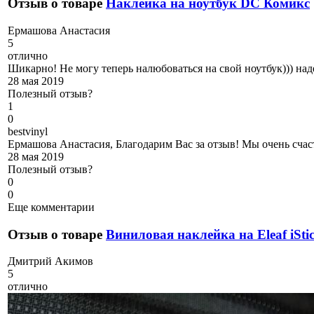
Отзыв о товаре
Наклейка на ноутбук DC Комикс
Е
рмашова Анастасия
5
отлично
Шикарно! Не могу теперь налюбоваться на свой ноутбук))) на
28 мая 2019
Полезный отзыв?
1
0
b
estvinyl
Ермашова Анастасия, Благодарим Вас за отзыв! Мы очень счаст
28 мая 2019
Полезный отзыв?
0
0
Еще комментарии
Отзыв о товаре
Виниловая наклейка на Eleaf iSti
Д
митрий Акимов
5
отлично