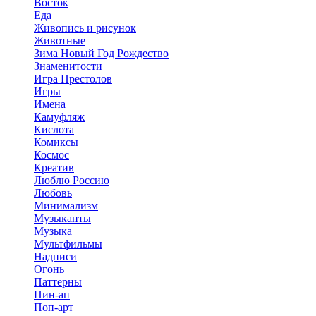
Восток
Еда
Живопись и рисунок
Животные
Зима Новый Год Рождество
Знаменитости
Игра Престолов
Игры
Имена
Камуфляж
Кислота
Комиксы
Космос
Креатив
Люблю Россию
Любовь
Минимализм
Музыканты
Музыка
Мультфильмы
Надписи
Огонь
Паттерны
Пин-ап
Поп-арт