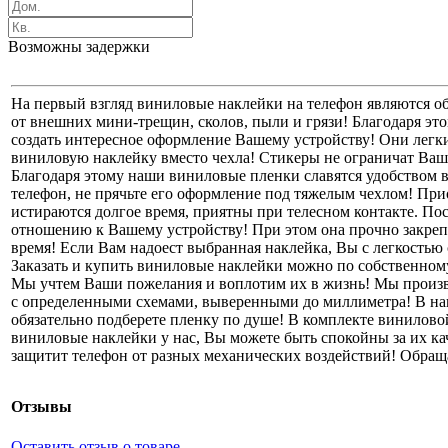
Возможны задержки
На первый взгляд виниловые наклейки на телефон являются о
от внешних мини-трещин, сколов, пыли и грязи! Благодаря эт
создать интересное оформление Вашему устройству! Они легки
виниловую наклейку вместо чехла! Стикеры не ограничат Ваш 
Благодаря этому наши виниловые пленки славятся удобством
телефон, не прячьте его оформление под тяжелым чехлом! При
истираются долгое время, приятны при телесном контакте. По
отношению к Вашему устройству! При этом она прочно закреп
время! Если Вам надоест выбранная наклейка, Вы с легкостью 
Заказать и купить виниловые наклейки можно по собственно
Мы учтем Ваши пожелания и воплотим их в жизнь! Мы произв
с определенными схемами, выверенными до миллиметра! В на
обязательно подберете пленку по душе! В комплекте винилов
виниловые наклейки у нас, Вы можете быть спокойны за их ка
защитит телефон от разных механических воздействий! Обращ
Отзывы
Оставить отзыв о товаре