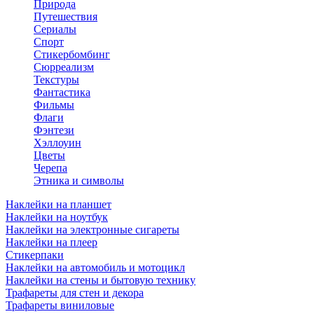
Природа
Путешествия
Сериалы
Спорт
Стикербомбинг
Сюрреализм
Текстуры
Фантастика
Фильмы
Флаги
Фэнтези
Хэллоуин
Цветы
Черепа
Этника и символы
Наклейки на планшет
Наклейки на ноутбук
Наклейки на электронные сигареты
Наклейки на плеер
Стикерпаки
Наклейки на автомобиль и мотоцикл
Наклейки на стены и бытовую технику
Трафареты для стен и декора
Трафареты виниловые