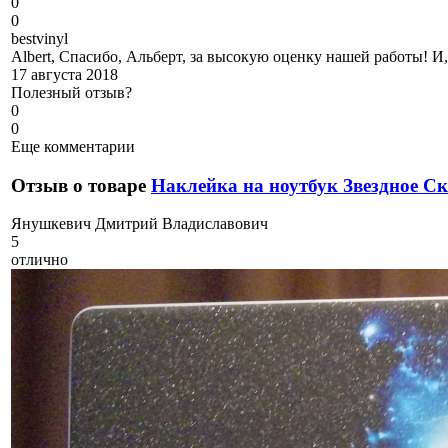
0
0
b
estvinyl
Albert, Спасибо, Альберт, за высокую оценку нашей работы! И,
17 августа 2018
Полезный отзыв?
0
0
Еще комментарии
Отзыв о товаре
Наклейка на ноутбук Звездное С
Я
нушкевич Дмитрий Владиславович
5
отлично