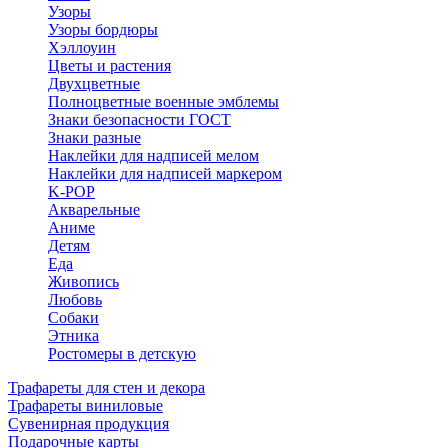
Узоры
Узоры бордюры
Хэллоуин
Цветы и растения
Двухцветные
Полноцветные военные эмблемы
Знаки безопасности ГОСТ
Знаки разные
Наклейки для надписей мелом
Наклейки для надписей маркером
K-POP
Акварельные
Аниме
Детям
Еда
Живопись
Любовь
Собаки
Этника
Ростомеры в детскую
Трафареты для стен и декора
Трафареты виниловые
Сувенирная продукция
Подарочные карты