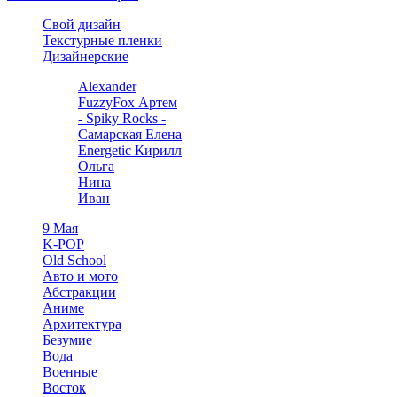
Свой дизайн
Текстурные пленки
Дизайнерские
Alexander
FuzzyFox Артем
- Spiky Rocks -
Самарская Елена
Energetic Кирилл
Ольга
Нина
Иван
9 Мая
K-POP
Old School
Авто и мото
Абстракции
Аниме
Архитектура
Безумие
Вода
Военные
Восток