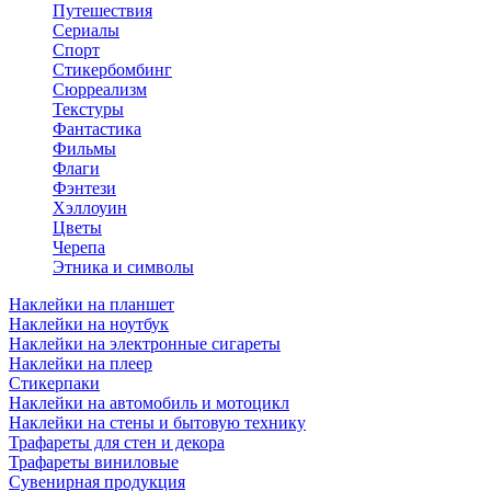
Путешествия
Сериалы
Спорт
Стикербомбинг
Сюрреализм
Текстуры
Фантастика
Фильмы
Флаги
Фэнтези
Хэллоуин
Цветы
Черепа
Этника и символы
Наклейки на планшет
Наклейки на ноутбук
Наклейки на электронные сигареты
Наклейки на плеер
Стикерпаки
Наклейки на автомобиль и мотоцикл
Наклейки на стены и бытовую технику
Трафареты для стен и декора
Трафареты виниловые
Сувенирная продукция