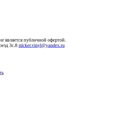
не является публичной офертой.
оезд 3с.8
sticker.vinyl@yandex.ru
ть