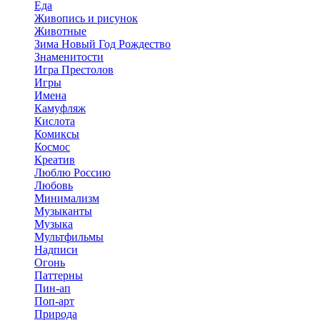
Еда
Живопись и рисунок
Животные
Зима Новый Год Рождество
Знаменитости
Игра Престолов
Игры
Имена
Камуфляж
Кислота
Комиксы
Космос
Креатив
Люблю Россию
Любовь
Минимализм
Музыканты
Музыка
Мультфильмы
Надписи
Огонь
Паттерны
Пин-ап
Поп-арт
Природа