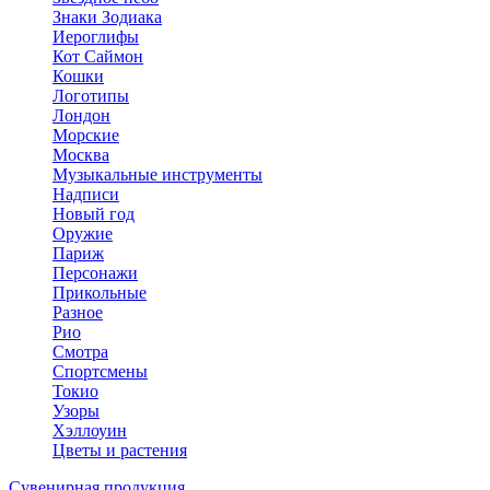
Знаки Зодиака
Иероглифы
Кот Саймон
Кошки
Логотипы
Лондон
Морские
Москва
Музыкальные инструменты
Надписи
Новый год
Оружие
Париж
Персонажи
Прикольные
Разное
Рио
Смотра
Спортсмены
Токио
Узоры
Хэллоуин
Цветы и растения
Сувенирная продукция