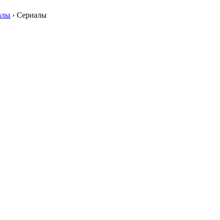
алы
›
Сериалы