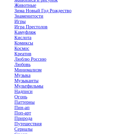
Животные
Зима Новый Год Рождество
Знаменитости
Игры
Игра Престолов
Камуфляж
Кислота
Комиксы
Космос
Креатив
Люблю Россию
Любовь
Минимализм
Музыка
Музыканты
Мультфильмы
Надписи
Огонь
Паттерны
Пин-ап
Поп-арт
Природа
Путешествия
Сериалы