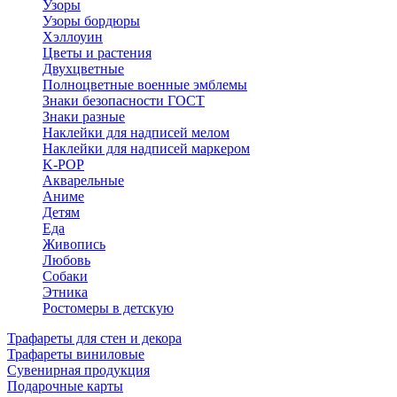
Узоры
Узоры бордюры
Хэллоуин
Цветы и растения
Двухцветные
Полноцветные военные эмблемы
Знаки безопасности ГОСТ
Знаки разные
Наклейки для надписей мелом
Наклейки для надписей маркером
K-POP
Акварельные
Аниме
Детям
Еда
Живопись
Любовь
Собаки
Этника
Ростомеры в детскую
Трафареты для стен и декора
Трафареты виниловые
Сувенирная продукция
Подарочные карты