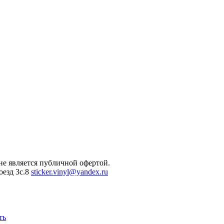
не является публичной офертой.
оезд 3с.8
sticker.vinyl@yandex.ru
ть