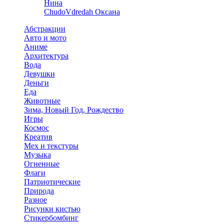
Нина
ChudoVdredah Оксана
Абстракции
Авто и мото
Аниме
Архитектура
Вода
Девушки
Деньги
Еда
Животные
Зима, Новый Год, Рождество
Игры
Космос
Креатив
Мех и текстуры
Музыка
Огненные
Флаги
Патриотические
Природа
Разное
Рисунки кистью
Стикербомбинг