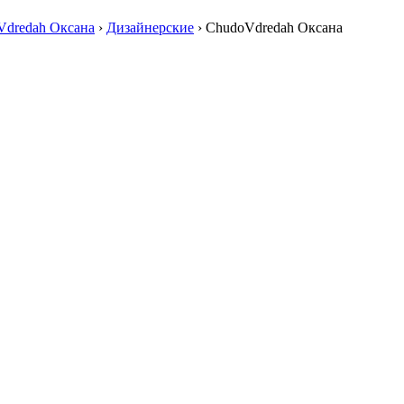
Vdredah Оксана
›
Дизайнерские
›
ChudoVdredah Оксана