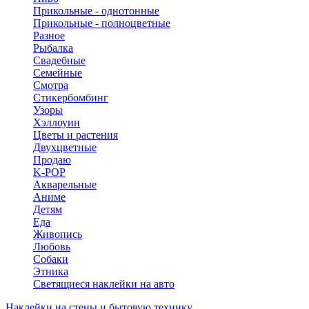
Прикольные - однотонные
Прикольные - полноцветные
Разное
Рыбалка
Свадебные
Семейные
Смотра
Стикербомбинг
Узоры
Хэллоуин
Цветы и растения
Двухцветные
Продаю
K-POP
Акварельные
Аниме
Детям
Еда
Живопись
Любовь
Собаки
Этника
Светящиеся наклейки на авто
Наклейки на стены и бытовую технику