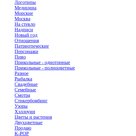
Логотипы
Медицина
Морские
Москва
На стекло
Надписи
Новый год
Отношения
Патриотические
Персонажи
Пиво
Прикольные - однотонные
Прикольные - полноцветные
Разное
Рыбалка
Свадебные
Семейные
Смотра
Стикербомбинг
Узоры
Хэллоуин
Цветы и растения
Двухцветные
Продаю
K-POP