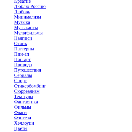
Креатив
Люблю Россию
Любовь
Минимализм
Музыка
Музыканты
Мультфильмы
Надписи
Огонь
Паттерны
Пин-ап
Поп-арт
Природа
Путешествия
Сериалы
Спорт
Стикербомбинг
Сюрреализм
Текстуры
Фантастика
Фильмы
Флаги
Фэнтези
Хэллоуин
Цветы