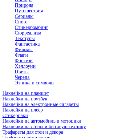
Природа
Путешествия
Сериалы
Спорт
Стикербомбинг
Сюрреализм
Текстуры
Фантастика
Фильмы
Флаги
Фэнтези
Хэллоуин
Цветы
Черепа
Этника и символы
Наклейки на планшет
Наклейки на ноутбук
Наклейки на электронные сигареты
Наклейки на плеер
Стикерпаки
Наклейки на автомобиль и мотоцикл
Наклейки на стены и бытовую технику
Трафареты для стен и декора
Трафареты виниловые