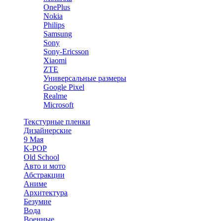
OnePlus
Nokia
Philips
Samsung
Sony
Sony-Ericsson
Xiaomi
ZTE
Универсальные размеры
Google Pixel
Realme
Microsoft
Текстурные пленки
Дизайнерские
9 Мая
K-POP
Old School
Авто и мото
Абстракции
Аниме
Архитектура
Безумие
Вода
Военные