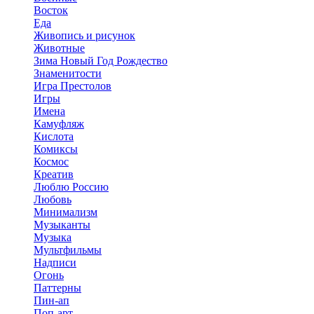
Восток
Еда
Живопись и рисунок
Животные
Зима Новый Год Рождество
Знаменитости
Игра Престолов
Игры
Имена
Камуфляж
Кислота
Комиксы
Космос
Креатив
Люблю Россию
Любовь
Минимализм
Музыканты
Музыка
Мультфильмы
Надписи
Огонь
Паттерны
Пин-ап
Поп-арт