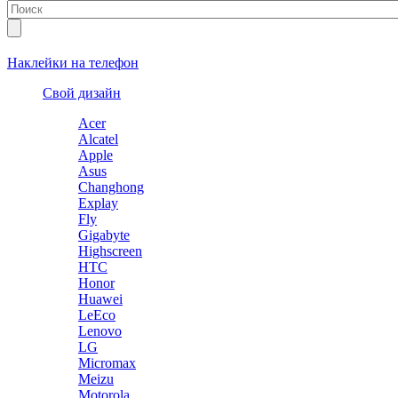
Наклейки на телефон
Свой дизайн
Acer
Alcatel
Apple
Asus
Changhong
Explay
Fly
Gigabyte
Highscreen
HTC
Honor
Huawei
LeEco
Lenovo
LG
Micromax
Meizu
Motorola