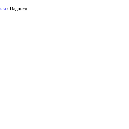
иси
›
Надписи