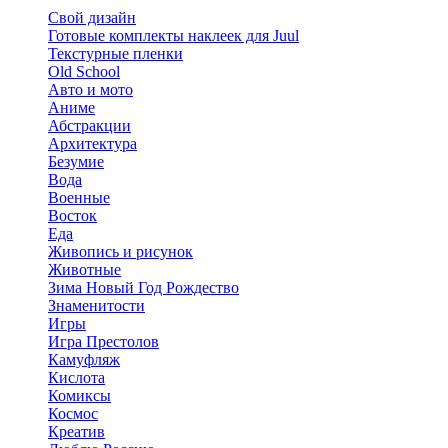
Свой дизайн
Готовые комплекты наклеек для Juul
Текстурные пленки
Old School
Авто и мото
Аниме
Абстракции
Архитектура
Безумие
Вода
Военные
Восток
Еда
Живопись и рисунок
Животные
Зима Новый Год Рождество
Знаменитости
Игры
Игра Престолов
Камуфляж
Кислота
Комиксы
Космос
Креатив