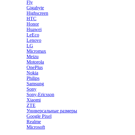
Fly
Gigabyte
Highscreen
HTC
Honor
Huawei
LeEco
Lenovo
LG
Micromax
Meizu
Motorola
OnePlus
Nokia
Philips
Samsung
Sony
Sony-Ericsson
Xiaomi
ZTE
Универсальные размеры
Google Pixel
Realme
Microsoft