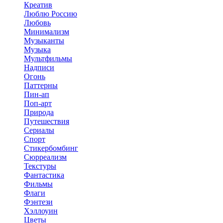
Креатив
Люблю Россию
Любовь
Минимализм
Музыканты
Музыка
Мультфильмы
Надписи
Огонь
Паттерны
Пин-ап
Поп-арт
Природа
Путешествия
Сериалы
Спорт
Стикербомбинг
Сюрреализм
Текстуры
Фантастика
Фильмы
Флаги
Фэнтези
Хэллоуин
Цветы