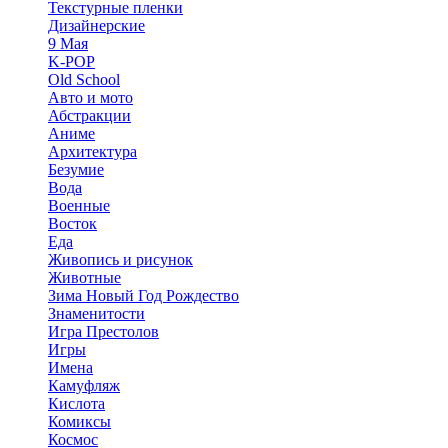
Текстурные пленки
Дизайнерские
9 Мая
K-POP
Old School
Авто и мото
Абстракции
Аниме
Архитектура
Безумие
Вода
Военные
Восток
Еда
Живопись и рисунок
Животные
Зима Новый Год Рождество
Знаменитости
Игра Престолов
Игры
Имена
Камуфляж
Кислота
Комиксы
Космос