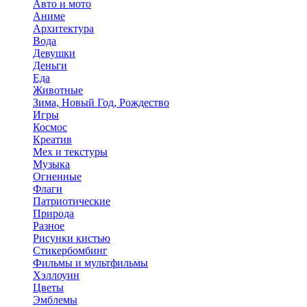
Авто и мото
Аниме
Архитектура
Вода
Девушки
Деньги
Еда
Животные
Зима, Новый Год, Рождество
Игры
Космос
Креатив
Мех и текстуры
Музыка
Огненные
Флаги
Патриотические
Природа
Разное
Рисунки кистью
Стикербомбинг
Фильмы и мультфильмы
Хэллоуин
Цветы
Эмблемы