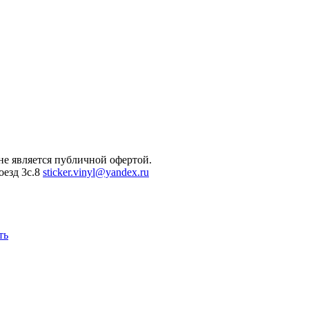
не является публичной офертой.
оезд 3с.8
sticker.vinyl@yandex.ru
ть