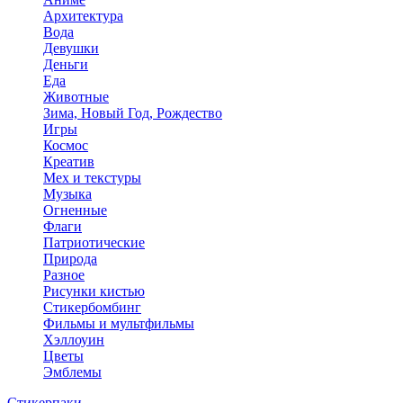
Архитектура
Вода
Девушки
Деньги
Еда
Животные
Зима, Новый Год, Рождество
Игры
Космос
Креатив
Мех и текстуры
Музыка
Огненные
Флаги
Патриотические
Природа
Разное
Рисунки кистью
Стикербомбинг
Фильмы и мультфильмы
Хэллоуин
Цветы
Эмблемы
Стикерпаки