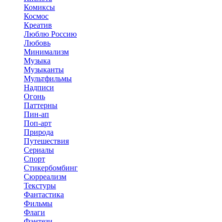
Комиксы
Космос
Креатив
Люблю Россию
Любовь
Минимализм
Музыка
Музыканты
Мультфильмы
Надписи
Огонь
Паттерны
Пин-ап
Поп-арт
Природа
Путешествия
Сериалы
Спорт
Стикербомбинг
Сюрреализм
Текстуры
Фантастика
Фильмы
Флаги
Фэнтези