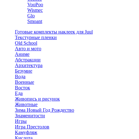
VooPoo
Wismec
Glo
Smoant
Готовые комплекты наклеек для Juul
Текстурные пленки
Old School
Авто и мото
Аниме
Абстракции
Архитектура
Безумие
Вода
Военные
Восток
Еда
Живопись и рисунок
Животные
Зима Новый Год Рождество
Знаменитости
Игры
Игра Престолов
Камуфляж
Кислота