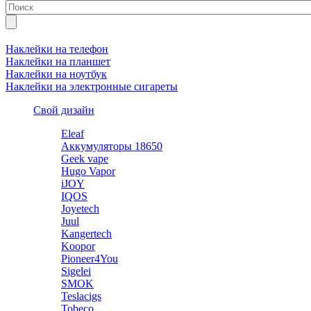
Наклейки на телефон
Наклейки на планшет
Наклейки на ноутбук
Наклейки на электронные сигареты
Свой дизайн
Eleaf
Аккумуляторы 18650
Geek vape
Hugo Vapor
iJOY
IQOS
Joyetech
Juul
Kangertech
Koopor
Pioneer4You
Sigelei
SMOK
Teslacigs
Tobeco