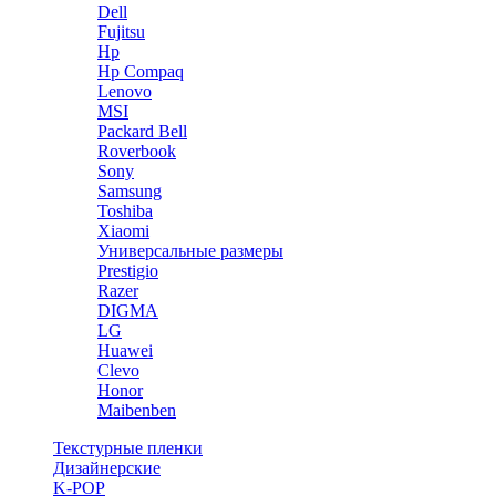
Dell
Fujitsu
Hp
Hp Compaq
Lenovo
MSI
Packard Bell
Roverbook
Sony
Samsung
Toshiba
Xiaomi
Универсальные размеры
Prestigio
Razer
DIGMA
LG
Huawei
Clevo
Honor
Maibenben
Текстурные пленки
Дизайнерские
K-POP