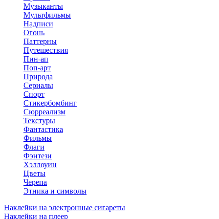
Музыканты
Мультфильмы
Надписи
Огонь
Паттерны
Путешествия
Пин-ап
Поп-арт
Природа
Сериалы
Спорт
Стикербомбинг
Сюрреализм
Текстуры
Фантастика
Фильмы
Флаги
Фэнтези
Хэллоуин
Цветы
Черепа
Этника и символы
Наклейки на электронные сигареты
Наклейки на плеер