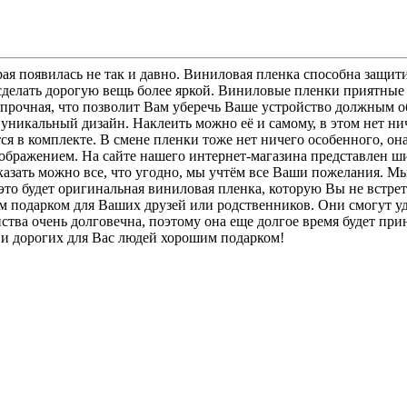
ая появилась не так и давно. Виниловая пленка способна защит
елать дорогую вещь более яркой. Виниловые пленки приятные на
 прочная, что позволит Вам уберечь Ваше устройство должным об
никальный дизайн. Наклеить можно её и самому, в этом нет нич
ся в комплекте. В смене пленки тоже нет ничего особенного, она
зображением. На сайте нашего интернет-магазина представлен 
Заказать можно все, что угодно, мы учтём все Ваши пожелания. 
 это будет оригинальная виниловая пленка, которую Вы не встре
м подарком для Ваших друзей или родственников. Они смогут у
йства очень долговечна, поэтому она еще долгое время будет п
о и дорогих для Вас людей хорошим подарком!