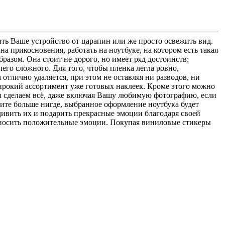
ить Ваше устройство от царапин или же просто освежить вид.
 прикосновения, работать на ноутбуке, на котором есть такая
разом. Она стоит не дорого, но имеет ряд достоинств:
его сложного. Для того, чтобы пленка легла ровно,
 отлично удаляется, при этом не оставляя ни разводов, ни
широкий ассортимент уже готовых наклеек. Кроме этого можно
Мы сделаем всё, даже включая Вашу любимую фотографию, если
тите больше нигде, выбранное оформление ноутбука будет
дивить их и подарить прекрасные эмоции благодаря своей
риносить положительные эмоции. Покупая виниловые стикеры