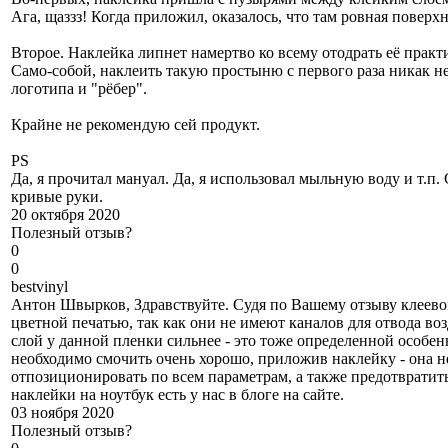
Ага, щаззз! Когда приложил, оказалось, что там ровная поверх
Второе. Наклейка липнет намертво ко всему отодрать её практ
Само-собой, наклеить такую простыню с первого раза никак не
логотипа и "рёбер".
Крайне не рекомендую сей продукт.
PS
Да, я прочитал мануал. Да, я использовал мыльную воду и т.п.
кривые руки.
20 октября 2020
Полезный отзыв?
0
0
b
estvinyl
Антон Швырков, Здравствуйте. Судя по Вашему отзыву клеевой
цветной печатью, так как они не имеют каналов для отвода во
слой у данной пленки сильнее - это тоже определенной особен
необходимо смочить очень хорошо, приложив наклейку - она н
отпозиционировать по всем параметрам, а также предотвратит
наклейки на ноутбук есть у нас в блоге на сайте.
03 ноября 2020
Полезный отзыв?