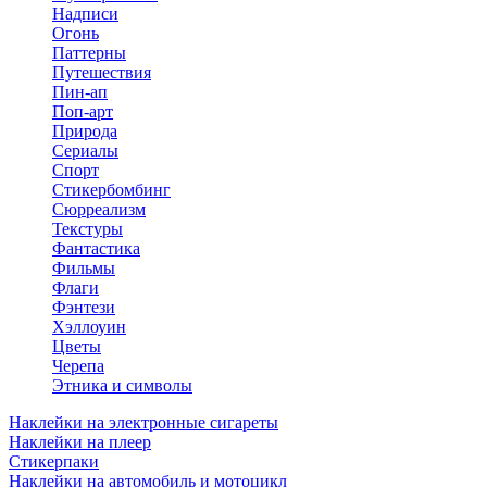
Надписи
Огонь
Паттерны
Путешествия
Пин-ап
Поп-арт
Природа
Сериалы
Спорт
Стикербомбинг
Сюрреализм
Текстуры
Фантастика
Фильмы
Флаги
Фэнтези
Хэллоуин
Цветы
Черепа
Этника и символы
Наклейки на электронные сигареты
Наклейки на плеер
Стикерпаки
Наклейки на автомобиль и мотоцикл