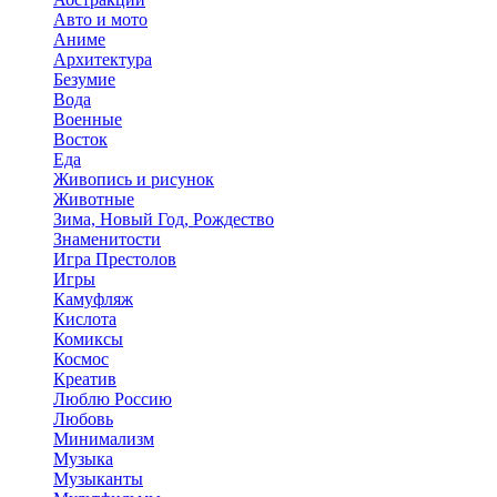
Авто и мото
Аниме
Архитектура
Безумие
Вода
Военные
Восток
Еда
Живопись и рисунок
Животные
Зима, Новый Год, Рождество
Знаменитости
Игра Престолов
Игры
Камуфляж
Кислота
Комиксы
Космос
Креатив
Люблю Россию
Любовь
Минимализм
Музыка
Музыканты