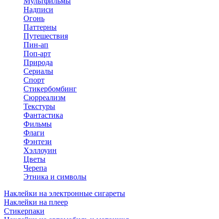
Мультфильмы
Надписи
Огонь
Паттерны
Путешествия
Пин-ап
Поп-арт
Природа
Сериалы
Спорт
Стикербомбинг
Сюрреализм
Текстуры
Фантастика
Фильмы
Флаги
Фэнтези
Хэллоуин
Цветы
Черепа
Этника и символы
Наклейки на электронные сигареты
Наклейки на плеер
Стикерпаки