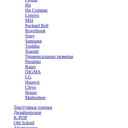
Hp
Hp Compaq
Lenovo
MSI
Packard Bell
Roverbook
Sony
Samsung
Toshiba
Xiaomi
Универсальные размеры
Prestigio
Razer
DIGMA
LG
Huawei
Clevo
Honor
Maibenben
Текстурные пленки
Дизайнерские
K-POP
Old School
Абстракции