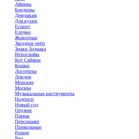
Африка
Бордюры
Девушкам
Для кухни
Египет
Елочки
Животные
Звездное небо
Знаки Зодиака
Иероглифы
Кот Саймон
Кошки
Логотипы
Лондон
Морские
Москва
Музыкальные инструменты
Надписи
Новый год
Оружие
Париж
Персонажи
Прикольные
Разное
Рио