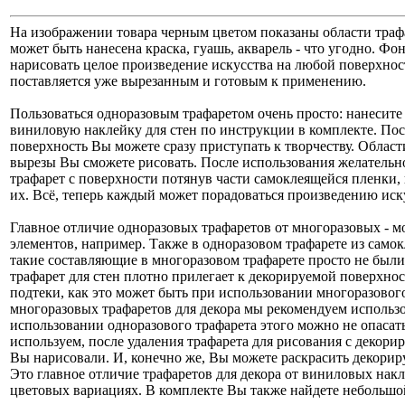
На изображении товара черным цветом показаны области трафа
может быть нанесена краска, гуашь, акварель - что угодно. Ф
нарисовать целое произведение искусства на любой поверхност
поставляется уже вырезанным и готовым к применению.
Пользоваться одноразовым трафаретом очень просто: нанесите
виниловую наклейку для стен по инструкции в комплекте. По
поверхность Вы можете сразу приступать к творчеству. Област
вырезы Вы сможете рисовать. После использования желательно
трафарет с поверхности потянув части самоклеящейся пленки, 
их. Всё, теперь каждый может порадоваться произведению иск
Главное отличие одноразовых трафаретов от многоразовых - 
элементов, например. Также в одноразовом трафарете из само
такие составляющие в многоразовом трафарете просто не был
трафарет для стен плотно прилегает к декорируемой поверхност
подтеки, как это может быть при использовании многоразовог
многоразовых трафаретов для декора мы рекомендуем использо
использовании одноразового трафарета этого можно не опасат
используем, после удаления трафарета для рисования с декорир
Вы нарисовали. И, конечно же, Вы можете раскрасить декори
Это главное отличие трафаретов для декора от виниловых накл
цветовых вариациях. В комплекте Вы также найдете небольшой