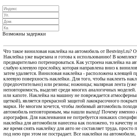
Возможны задержки
Что такое виниловая наклейка на автомобиль от Bestvinyl.ru?
Наклейка уже вырезана и готова к использованию! В комплек
предварительно потренироваться. Как устроена наклейка на авт
слабую клеевую прослойку, которая направлена вниз к винило
затем удаляется. Виниловая наклейка - расположена клеящей 
клеевую поверхность наклейки. Для того, чтобы наклеить накле
(предпочтительно) или резины; ножницы; малярная лента (уже
неповторимость, выделят среди многих аналогичных моделей. 
или капоте. Наклейка на машину не повреждается атмосферным
щеткой), является прекрасной защитой лакокрасочного покры
марки. Не многим хочется, чтобы любимый автомобиль походил
автомобиль неповторимым, мы нашли выход! Почему именно а
аэрография. Для наклеивания не потребуется никаких специфи
наклейка для автомобиля нанесена как положено, то качеству 
же время снять наклейку для авто не составляет труда, просто
под нею при этом не пострадает. Все наклейки на автомобили