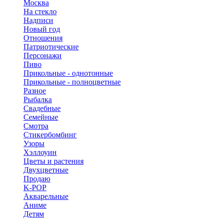
Москва
На стекло
Надписи
Новый год
Отношения
Патриотические
Персонажи
Пиво
Прикольные - однотонные
Прикольные - полноцветные
Разное
Рыбалка
Свадебные
Семейные
Смотра
Стикербомбинг
Узоры
Хэллоуин
Цветы и растения
Двухцветные
Продаю
K-POP
Акварельные
Аниме
Детям