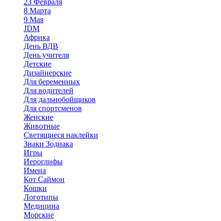
23 Февраля
8 Марта
9 Мая
JDM
Африка
День ВДВ
День учителя
Детские
Дизайнерские
Для беременных
Для водителей
Для дальнобойщиков
Для спортсменов
Женские
Животные
Светящиеся наклейки
Знаки Зодиака
Игры
Иероглифы
Имена
Кот Саймон
Кошки
Логотипы
Медицина
Морские