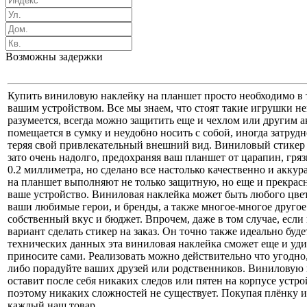
Возможны задержки
Купить виниловую наклейку на планшет просто необходимо в 
вашим устройством. Все мы знаем, что стоят такие игрушки н
разумеется, всегда можно защитить еще и чехлом или другим ак
помещается в сумку и неудобно носить с собой, иногда затруд
теряя свой привлекательный внешний вид. Виниловый стикер в 
зато очень надолго, предохраняя ваш планшет от царапин, гря
0.2 миллиметра, но сделано все настолько качественно и аккур
на планшет выполняют не только защитную, но еще и прекрасн
ваше устройство. Виниловая наклейка может быть любого цвет
ваши любимые герои, и бренды, а также многое-многое другое. 
собственный вкус и бюджет. Впрочем, даже в том случае, если
вариант сделать стикер на заказ. Он точно также идеально бу
технических данных эта виниловая наклейка сможет еще и у
приносите сами. Реализовать можно действительно что угодно,
либо порадуйте ваших друзей или родственников. Виниловую на
оставит после себя никаких следов или пятен на корпусе устр
поэтому никаких сложностей не существует. Покупая плёнку и
каждый наш товар.