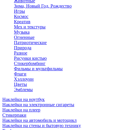
Животные
Зима, Новый Год, Рождество
Игры
Космос
Креатив
Мех и текстуры
Музыка
Огненные
Патриотические
Природа
Разное
Рисунки кистью
Стикербомбинг
Фильмы и мультфильмы
Флаги
Хэллоуин
Цветы
Эмблемы
Наклейки на ноутбук
Наклейки на электронные сигареты
Наклейки на плеер
Стикерпаки
Наклейки на автомобиль и мотоцикл
Наклейки на стены и бытовую технику