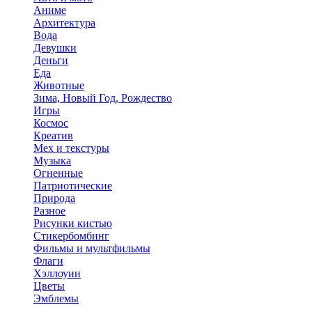
Аниме
Архитектура
Вода
Девушки
Деньги
Еда
Животные
Зима, Новый Год, Рождество
Игры
Космос
Креатив
Мех и текстуры
Музыка
Огненные
Патриотические
Природа
Разное
Рисунки кистью
Стикербомбинг
Фильмы и мультфильмы
Флаги
Хэллоуин
Цветы
Эмблемы