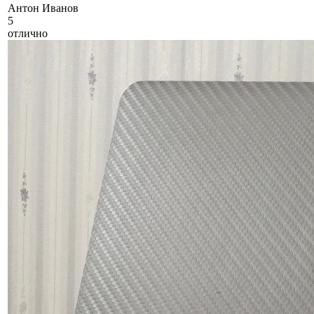
А
нтон Иванов
5
отлично