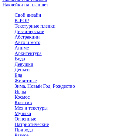
Наклейки на планшет
Свой дизайн
K-POP
Текстурные пленки
Дизайнерские
Абстракции
Авто и мото
Аниме
Архитектура
Вода
Девушки
Деньги
Еда
Животные
Зима, Новый Год, Рождество
Игры
Космос
Креатив
Мех и текстуры
Музыка
Огненные
Патриотические
Природа
Разное