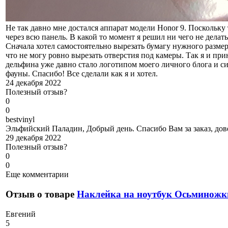
Не так давно мне достался аппарат модели Honor 9. Поскольк
через всю панель. В какой то момент я решил ни чего не делат
Сначала хотел самостоятельно вырезать бумагу нужного разме
что не могу ровно вырезать отверстия под камеры. Так я и п
дельфина уже давно стало логотипом моего личного блога и 
фауны. Спасибо! Все сделали как я и хотел.
24 декабря 2022
Полезный отзыв?
0
0
b
estvinyl
Эльфийский Паладин, Добрый день. Спасибо Вам за заказ, дове
29 декабря 2022
Полезный отзыв?
0
0
Еще комментарии
Отзыв о товаре
Наклейка на ноутбук Осьминожк
Е
вгений
5