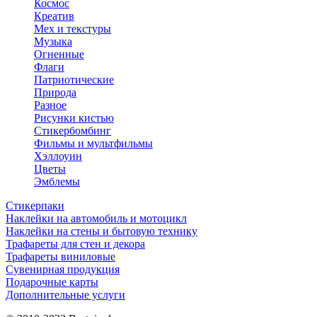
Космос
Креатив
Мех и текстуры
Музыка
Огненные
Флаги
Патриотические
Природа
Разное
Рисунки кистью
Стикербомбинг
Фильмы и мультфильмы
Хэллоуин
Цветы
Эмблемы
Стикерпаки
Наклейки на автомобиль и мотоцикл
Наклейки на стены и бытовую технику
Трафареты для стен и декора
Трафареты виниловые
Сувенирная продукция
Подарочные карты
Дополнительные услуги