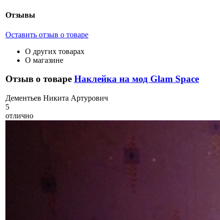
Отзывы
Оставить отзыв о товаре
О других товарах
О магазине
Отзыв о товаре
Наклейка на мод Glam Space
Д
ементьев Никита Артурович
5
отлично