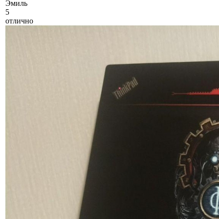
Э
миль
5
отлично