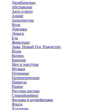
Дизайнерские
Абстракции
Авто и мото
Аниме
Архитектура
Вода
Девушки
Деньги
Еда
Животные
Зима, Новый Год, Рождество
Игры
Космос
Креатив
Мех и текстуры
Музыка
Огненные
Патриотические
Природа
Разное
Рисунки кистью
Стикербомбинг
Фильмы и мультфильмы
Флаги
Хэллоуин