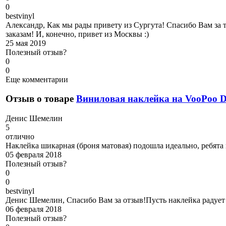
0
b
estvinyl
Александр, Как мы рады привету из Сургута! Спасибо Вам за 
заказам! И, конечно, привет из Москвы :)
25 мая 2019
Полезный отзыв?
0
0
Еще комментарии
Отзыв о товаре
Виниловая наклейка на VooPoo
Д
енис Шемелин
5
отлично
Наклейка шикарная (броня матовая) подошла идеально, ребята
05 февраля 2018
Полезный отзыв?
0
0
b
estvinyl
Денис Шемелин, Спасибо Вам за отзыв!Пусть наклейка радует 
06 февраля 2018
Полезный отзыв?