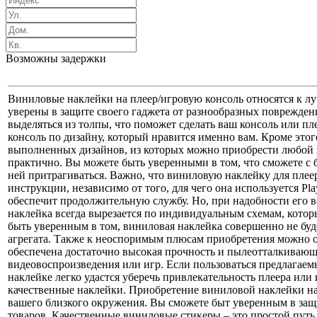
Возможны задержки
Виниловые наклейки на плеер/игровую консоль относятся к л
уверены в защите своего гаджета от разнообразных поврежден
выделяться из толпы, что поможет сделать ваш консоль или п
консоль по дизайну, который нравится именно вам. Кроме это
выполненных дизайнов, из которых можно приобрести любой по
практично. Вы можете быть уверенными в том, что сможете с б
ней притрагиваться. Важно, что виниловую наклейку для плее
инструкции, независимо от того, для чего она используется Pla
обеспечит продолжительную службу. Но, при надобности его вс
наклейка всегда вырезается по индивидуальным схемам, кото
быть уверенным в том, виниловая наклейка совершенно не буд
агрегата. Также к неоспоримым плюсам приобретения можно о
обеспечена достаточно высокая прочность и пылеотталкивающи
видеовоспроизведения или игр. Если пользоваться предлагаем
наклейке легко удастся уберечь привлекательность плеера ил
качественные наклейки. Приобретение виниловой наклейки на
вашего близкого окружения. Вы сможете быт уверенным в защи
товаров. Качественные виниловые стикеры – это простой путь