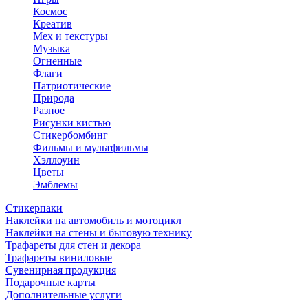
Космос
Креатив
Мех и текстуры
Музыка
Огненные
Флаги
Патриотические
Природа
Разное
Рисунки кистью
Стикербомбинг
Фильмы и мультфильмы
Хэллоуин
Цветы
Эмблемы
Стикерпаки
Наклейки на автомобиль и мотоцикл
Наклейки на стены и бытовую технику
Трафареты для стен и декора
Трафареты виниловые
Сувенирная продукция
Подарочные карты
Дополнительные услуги