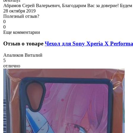
b
estvinyl
Абрамов Серей Валерьевич, Благодарим Вас за доверие! Будем
28 октября 2019
Полезный отзыв?
0
0
Еще комментарии
Отзыв о товаре
Чехол для Sony Xperia X Perform
А
паликов Виталий
5
отлично