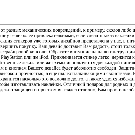
 от разных механических повреждений, к примеру, сколов либо 
танут еще более привлекательными, если сделать заказ наклейки
лекция стикеров уже готовых дизайнов представлена у нас, в инт
вершить покупку. Ваш девайс доставит Вам радость, стоит только
еера/игровой консоли. Обратите внимание на наши инструкции,
PlayStation или же iPod. Приклеивается стикер легко, держится 
Собственные лекала или же схемы используются для каждой вин
м и кнопкам Вашего девайса будет абсолютно свободен. Защитн
т высокой прочностью, а еще пылеотталкивающими свойствами. 
ранится насколько это возможно долго, а также удастся избежат
тобы изготавливать наклейки. Отличный подарок для родных и 
адежно защищен и при этом выглядел отлично, Вам просто не об