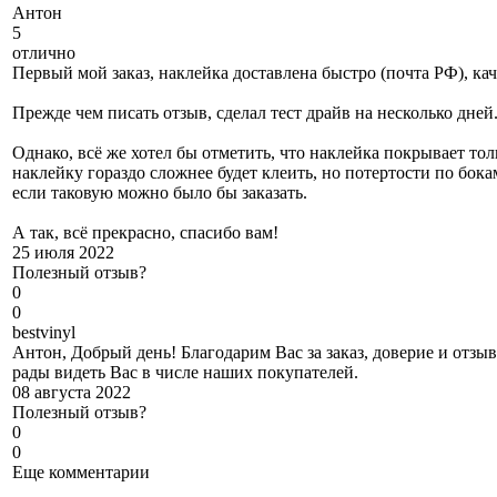
А
нтон
5
отлично
Первый мой заказ, наклейка доставлена быстро (почта РФ), ка
Прежде чем писать отзыв, сделал тест драйв на несколько дне
Однако, всё же хотел бы отметить, что наклейка покрывает то
наклейку гораздо сложнее будет клеить, но потертости по бо
если таковую можно было бы заказать.
А так, всё прекрасно, спасибо вам!
25 июля 2022
Полезный отзыв?
0
0
b
estvinyl
Антон, Добрый день! Благодарим Вас за заказ, доверие и отзы
рады видеть Вас в числе наших покупателей.
08 августа 2022
Полезный отзыв?
0
0
Еще комментарии