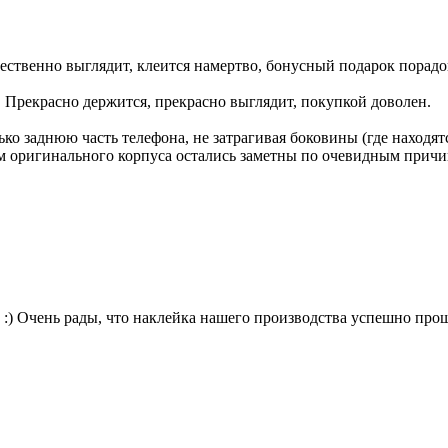
чественно выглядит, клеится намертво, бонусный подарок порадо
й. Прекрасно держится, прекрасно выглядит, покупкой доволен.
лько заднюю часть телефона, не затрагивая боковины (где находя
кам оригинального корпуса остались заметны по очевидным прич
в :) Очень рады, что наклейка нашего производства успешно прош