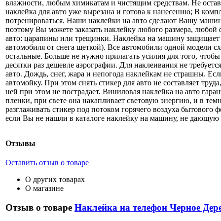
влажности, любым химикатам и чистящим средствам. Не остав
наклейка для авто уже вырезана и готова к нанесению; В ком
потренироваться. Наши наклейки на авто сделают Вашу машин
поэтому Вы можете заказать наклейку любого размера, любой ф
авто: царапины или трещинки. Наклейка на машину защищает 
автомобиля от снега щеткой). Все автомобили одной модели с
остальные. Больше не нужно прилагать усилия для того, что
десятки раз дешевле аэрографии. Для наклеивания не требует
авто. Дождь, снег, жара и непогода наклейкам не страшны. Ес
автомойку. При этом снять стикер для авто не составляет труд
ней при этом не пострадает. Виниловая наклейка на авто гар
пленки, при свете она накапливает световую энергию, и в те
разглаживать стикер под потоком горячего воздуха бытового 
если Вы не нашли в каталоге наклейку на машину, не дающую 
Отзывы
Оставить отзыв о товаре
О других товарах
О магазине
Отзыв о товаре
Наклейка на телефон Черное Дер