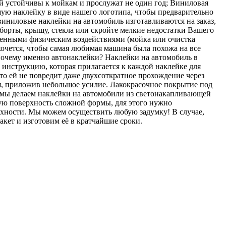
й устойчивы к мойкам и прослужат не один год; Виниловая
шую наклейку в виде нашего логотипа, чтобы предварительно
иниловые наклейки на автомобиль изготавливаются на заказ,
 борты, крышу, стекла или скройте мелкие недостатки Вашего
твенными физическим воздействиями (мойка или очистка
хочется, чтобы самая любимая машина была похожа на все
Почему именно автонаклейки? Наклейки на автомобиль в
 инструкцию, которая прилагается к каждой наклейке для
то ей не повредит даже двухсоткратное прохождение через
себя, приложив небольшое усилие. Лакокрасочное покрытие под
е мы делаем наклейки на автомобили из светонакапливающей
ную поверхность сложной формы, для этого нужно
ерхности. Мы можем осуществить любую задумку! В случае,
кет и изготовим её в кратчайшие сроки.