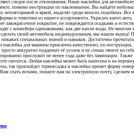
ляют следов после отклеивания; Наши наклейки для автомобиле
плекте, помимо инструкции по наклеиванию, Вы найдете неболь
у неповторимой и яркой, выделят среди многих подобных. Все в
ормы и тематики из нашего ассортимента. Украсьте капот авто,
её лакокрасочное покрытие, не повреждается осадками и естес
ходят с конвейера одинаковыми, как две капли воды. Не многим 
бы сделать своей автомобиль индивидуальным, мы нашли выход! 
ся никаких специальных знаний и навыков. Достаточно прочитать
ли наклейка для машины приклеена качественно, по инструкции, 
а, просто аккуратно подденьте её уголок и не спеша тяните на 
антированно прослужит не менее года даже без ламинации. Такж
мноте светится. Любая наклейка может быть нанесена и на неров
фена, так произойдет термоусадка и наклейка примет форму пов
Вам спать ночами, пишите нам на электронную почту, сделаем ма
ево