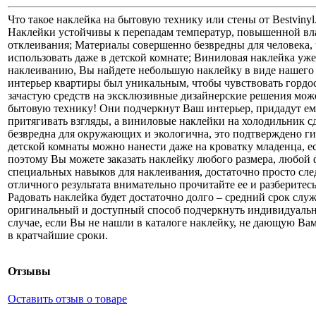
Что такое наклейка на бытовую технику или стены от Bestviny
Наклейки устойчивы к перепадам температур, повышенной вл
отклеивания; Материалы совершенно безвредны для человека
использовать даже в детской комнате; Виниловая наклейка уж
наклеиванию, Вы найдете небольшую наклейку в виде нашего л
интерьер квартиры был уникальным, чтобы чувствовать гордос
зачастую средств на эксклюзивные дизайнерские решения може
бытовую технику! Они подчеркнут Ваш интерьер, придадут е
притягивать взгляды, а виниловые наклейки на холодильник 
безвредна для окружающих и экологична, это подтверждено г
детской комнаты можно нанести даже на кроватку младенца, ес
поэтому Вы можете заказать наклейку любого размера, любой 
специальных навыков для наклеивания, достаточно просто след
отличного результата внимательно прочитайте ее и разберитес
Радовать наклейка будет достаточно долго – средний срок слу
оригинальный и доступный способ подчеркнуть индивидуальн
случае, если Вы не нашли в каталоге наклейку, не дающую Вам
в кратчайшие сроки.
Отзывы
Оставить отзыв о товаре