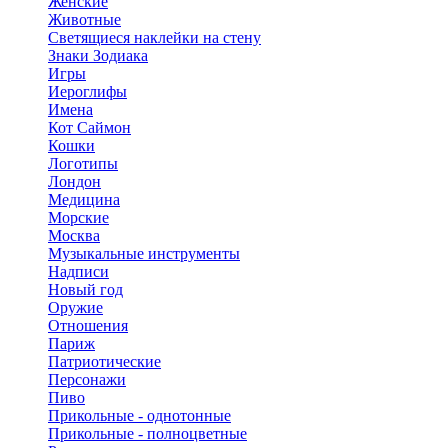
Женские
Животные
Светящиеся наклейки на стену
Знаки Зодиака
Игры
Иероглифы
Имена
Кот Саймон
Кошки
Логотипы
Лондон
Медицина
Морские
Москва
Музыкальные инструменты
Надписи
Новый год
Оружие
Отношения
Париж
Патриотические
Персонажи
Пиво
Прикольные - однотонные
Прикольные - полноцветные