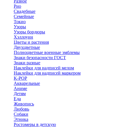
Разное
Рио
Свадебные
Семейные
Токио
Узоры
Узоры бордюры
Хэллоуин
Цветы и растения
Двухцветные
Полноцветные военные эмблемы
Знаки безопасности ГОСТ
Знаки разные
Наклейки для надписей мелом
Наклейки для надписей маркером
K-POP
Акварельные
Аниме
Детям
Еда
Живопись
Любовь
Собаки
Этника
Ростомеры в детскую