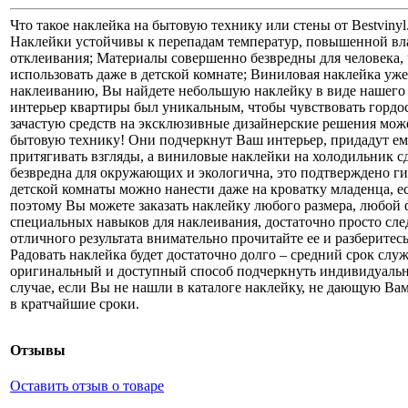
Что такое наклейка на бытовую технику или стены от Bestviny
Наклейки устойчивы к перепадам температур, повышенной вл
отклеивания; Материалы совершенно безвредны для человека
использовать даже в детской комнате; Виниловая наклейка уж
наклеиванию, Вы найдете небольшую наклейку в виде нашего л
интерьер квартиры был уникальным, чтобы чувствовать гордос
зачастую средств на эксклюзивные дизайнерские решения може
бытовую технику! Они подчеркнут Ваш интерьер, придадут е
притягивать взгляды, а виниловые наклейки на холодильник 
безвредна для окружающих и экологична, это подтверждено г
детской комнаты можно нанести даже на кроватку младенца, ес
поэтому Вы можете заказать наклейку любого размера, любой 
специальных навыков для наклеивания, достаточно просто след
отличного результата внимательно прочитайте ее и разберитес
Радовать наклейка будет достаточно долго – средний срок слу
оригинальный и доступный способ подчеркнуть индивидуальн
случае, если Вы не нашли в каталоге наклейку, не дающую Вам
в кратчайшие сроки.
Отзывы
Оставить отзыв о товаре