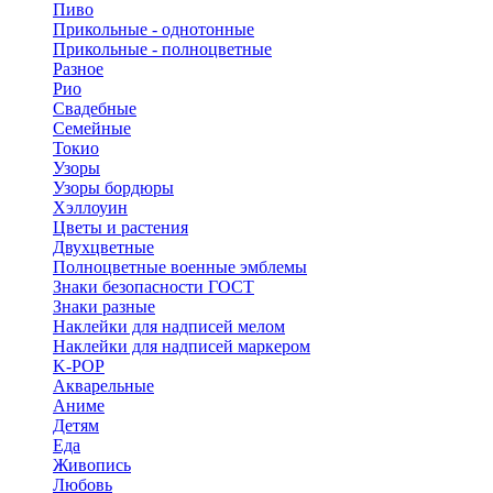
Пиво
Прикольные - однотонные
Прикольные - полноцветные
Разное
Рио
Свадебные
Семейные
Токио
Узоры
Узоры бордюры
Хэллоуин
Цветы и растения
Двухцветные
Полноцветные военные эмблемы
Знаки безопасности ГОСТ
Знаки разные
Наклейки для надписей мелом
Наклейки для надписей маркером
K-POP
Акварельные
Аниме
Детям
Еда
Живопись
Любовь