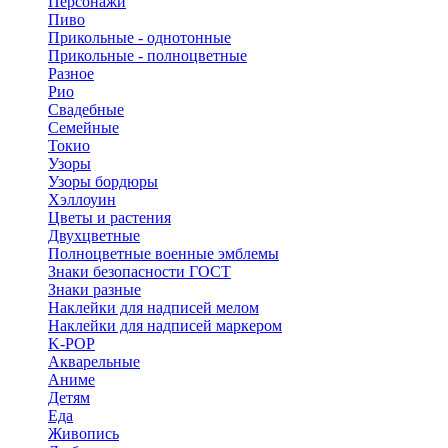
Персонажи
Пиво
Прикольные - однотонные
Прикольные - полноцветные
Разное
Рио
Свадебные
Семейные
Токио
Узоры
Узоры бордюры
Хэллоуин
Цветы и растения
Двухцветные
Полноцветные военные эмблемы
Знаки безопасности ГОСТ
Знаки разные
Наклейки для надписей мелом
Наклейки для надписей маркером
K-POP
Акварельные
Аниме
Детям
Еда
Живопись