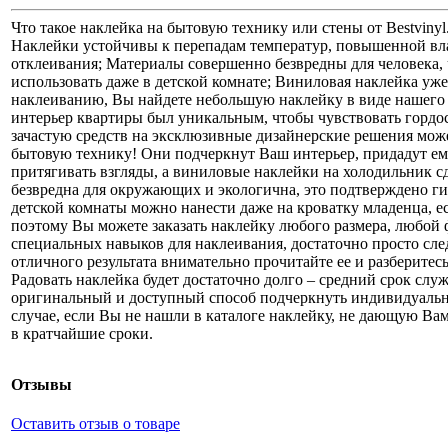
Что такое наклейка на бытовую технику или стены от Bestviny
Наклейки устойчивы к перепадам температур, повышенной вл
отклеивания; Материалы совершенно безвредны для человека
использовать даже в детской комнате; Виниловая наклейка уж
наклеиванию, Вы найдете небольшую наклейку в виде нашего л
интерьер квартиры был уникальным, чтобы чувствовать гордос
зачастую средств на эксклюзивные дизайнерские решения може
бытовую технику! Они подчеркнут Ваш интерьер, придадут е
притягивать взгляды, а виниловые наклейки на холодильник 
безвредна для окружающих и экологична, это подтверждено г
детской комнаты можно нанести даже на кроватку младенца, ес
поэтому Вы можете заказать наклейку любого размера, любой 
специальных навыков для наклеивания, достаточно просто след
отличного результата внимательно прочитайте ее и разберитес
Радовать наклейка будет достаточно долго – средний срок слу
оригинальный и доступный способ подчеркнуть индивидуальн
случае, если Вы не нашли в каталоге наклейку, не дающую Вам
в кратчайшие сроки.
Отзывы
Оставить отзыв о товаре