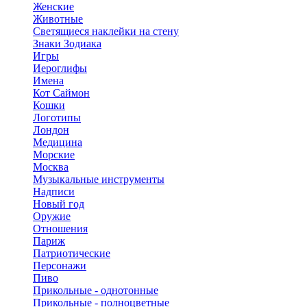
Женские
Животные
Светящиеся наклейки на стену
Знаки Зодиака
Игры
Иероглифы
Имена
Кот Саймон
Кошки
Логотипы
Лондон
Медицина
Морские
Москва
Музыкальные инструменты
Надписи
Новый год
Оружие
Отношения
Париж
Патриотические
Персонажи
Пиво
Прикольные - однотонные
Прикольные - полноцветные