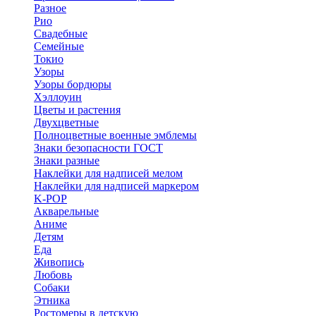
Разное
Рио
Свадебные
Семейные
Токио
Узоры
Узоры бордюры
Хэллоуин
Цветы и растения
Двухцветные
Полноцветные военные эмблемы
Знаки безопасности ГОСТ
Знаки разные
Наклейки для надписей мелом
Наклейки для надписей маркером
K-POP
Акварельные
Аниме
Детям
Еда
Живопись
Любовь
Собаки
Этника
Ростомеры в детскую