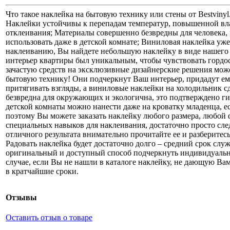
Что такое наклейка на бытовую технику или стены от Bestviny
Наклейки устойчивы к перепадам температур, повышенной вл
отклеивания; Материалы совершенно безвредны для человека
использовать даже в детской комнате; Виниловая наклейка уж
наклеиванию, Вы найдете небольшую наклейку в виде нашего л
интерьер квартиры был уникальным, чтобы чувствовать гордос
зачастую средств на эксклюзивные дизайнерские решения може
бытовую технику! Они подчеркнут Ваш интерьер, придадут е
притягивать взгляды, а виниловые наклейки на холодильник 
безвредна для окружающих и экологична, это подтверждено г
детской комнаты можно нанести даже на кроватку младенца, ес
поэтому Вы можете заказать наклейку любого размера, любой 
специальных навыков для наклеивания, достаточно просто след
отличного результата внимательно прочитайте ее и разберитес
Радовать наклейка будет достаточно долго – средний срок слу
оригинальный и доступный способ подчеркнуть индивидуальн
случае, если Вы не нашли в каталоге наклейку, не дающую Вам
в кратчайшие сроки.
Отзывы
Оставить отзыв о товаре