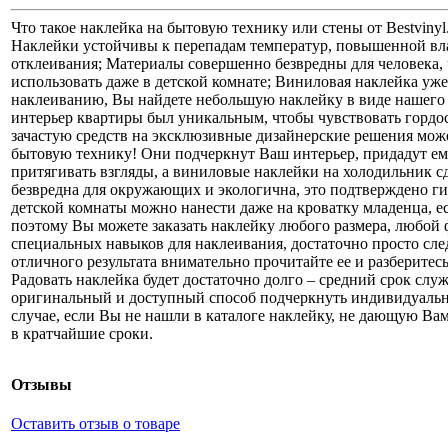
Что такое наклейка на бытовую технику или стены от Bestviny
Наклейки устойчивы к перепадам температур, повышенной вл
отклеивания; Материалы совершенно безвредны для человека
использовать даже в детской комнате; Виниловая наклейка уж
наклеиванию, Вы найдете небольшую наклейку в виде нашего л
интерьер квартиры был уникальным, чтобы чувствовать гордос
зачастую средств на эксклюзивные дизайнерские решения може
бытовую технику! Они подчеркнут Ваш интерьер, придадут е
притягивать взгляды, а виниловые наклейки на холодильник 
безвредна для окружающих и экологична, это подтверждено г
детской комнаты можно нанести даже на кроватку младенца, ес
поэтому Вы можете заказать наклейку любого размера, любой 
специальных навыков для наклеивания, достаточно просто след
отличного результата внимательно прочитайте ее и разберитес
Радовать наклейка будет достаточно долго – средний срок слу
оригинальный и доступный способ подчеркнуть индивидуальн
случае, если Вы не нашли в каталоге наклейку, не дающую Вам
в кратчайшие сроки.
Отзывы
Оставить отзыв о товаре