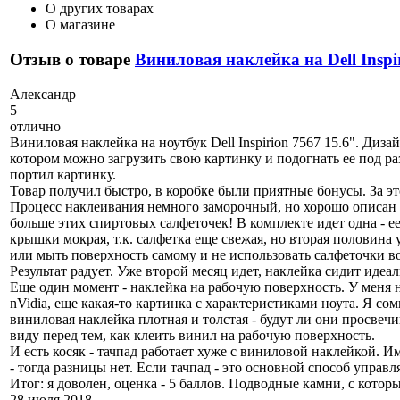
О других товарах
О магазине
Отзыв о товаре
Виниловая наклейка на Dell Inspi
А
лександр
5
отлично
Виниловая наклейка на ноутбук Dell Inspirion 7567 15.6". Диза
котором можно загрузить свою картинку и подогнать ее под раз
портил картинку.
Товар получил быстро, в коробке были приятные бонусы. За эт
Процесс наклеивания немного заморочный, но хорошо описан в
больше этих спиртовых салфеточек! В комплекте идет одна - ее
крышки мокрая, т.к. салфетка еще свежая, но вторая половина у
или мыть поверхность самому и не использовать салфеточки во
Результат радует. Уже второй месяц идет, наклейка сидит идеал
Еще один момент - наклейка на рабочую поверхность. У меня н
nVidia, еще какая-то картинка с характеристиками ноута. Я сом
виниловая наклейка плотная и толстая - будут ли они просвечи
виду перед тем, как клеить винил на рабочую поверхность.
И есть косяк - тачпад работает хуже с виниловой наклейкой. Им
- тогда разницы нет. Если тачпад - это основной способ управл
Итог: я доволен, оценка - 5 баллов. Подводные камни, с кото
28 июля 2018