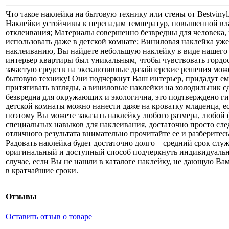
Что такое наклейка на бытовую технику или стены от Bestviny
Наклейки устойчивы к перепадам температур, повышенной вл
отклеивания; Материалы совершенно безвредны для человека
использовать даже в детской комнате; Виниловая наклейка уж
наклеиванию, Вы найдете небольшую наклейку в виде нашего л
интерьер квартиры был уникальным, чтобы чувствовать гордос
зачастую средств на эксклюзивные дизайнерские решения може
бытовую технику! Они подчеркнут Ваш интерьер, придадут е
притягивать взгляды, а виниловые наклейки на холодильник 
безвредна для окружающих и экологична, это подтверждено г
детской комнаты можно нанести даже на кроватку младенца, ес
поэтому Вы можете заказать наклейку любого размера, любой 
специальных навыков для наклеивания, достаточно просто след
отличного результата внимательно прочитайте ее и разберитес
Радовать наклейка будет достаточно долго – средний срок слу
оригинальный и доступный способ подчеркнуть индивидуальн
случае, если Вы не нашли в каталоге наклейку, не дающую Вам
в кратчайшие сроки.
Отзывы
Оставить отзыв о товаре