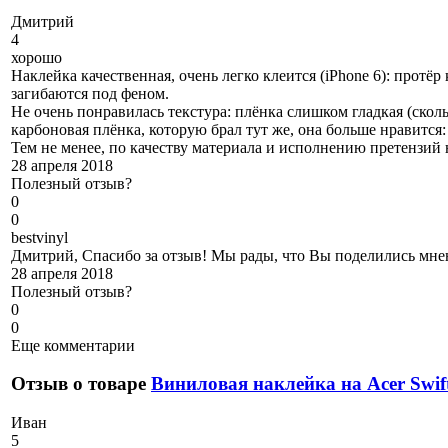
Д
митрий
4
хорошо
Наклейка качественная, очень легко клеится (iPhone 6): протёр
загибаются под феном.
Не очень понравилась текстура: плёнка слишком гладкая (скольз
карбоновая плёнка, которую брал тут же, она больше нравится:
Тем не менее, по качеству материала и исполнению претензий 
28 апреля 2018
Полезный отзыв?
0
0
b
estvinyl
Дмитрий, Спасибо за отзыв! Мы рады, что Вы поделились мне
28 апреля 2018
Полезный отзыв?
0
0
Еще комментарии
Отзыв о товаре
Виниловая наклейка на Acer Swif
И
ван
5