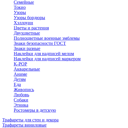
Семейные
Токио
Узоры
Узоры бордюры
Хэллоуин
Цветы и растения
Двухцветные
Полноцветные военные эмблемы
Знаки безопасности ГОСТ
Знаки разные
Наклейки для надписей мелом
Наклейки для надписей маркером
K-POP
Акварельные
Аниме
Детям
Еда
Живопись
Любовь
Собаки
Этника
Ростомеры в детскую
Трафареты для стен и декора
Трафареты виниловые