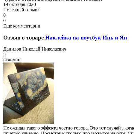
19 октября 2020
Полезный отзыв?
0
0
Еще комментарии
Отзыв о товаре
Наклейка на ноутбук Инь и Ян
Д
анилов Николай Николаевич
5
отлично
Не ожидал такого эффекта честно говора. Это тот случай , ко
приятно удивило. Посмотрим сколько продержится на буке. Спа