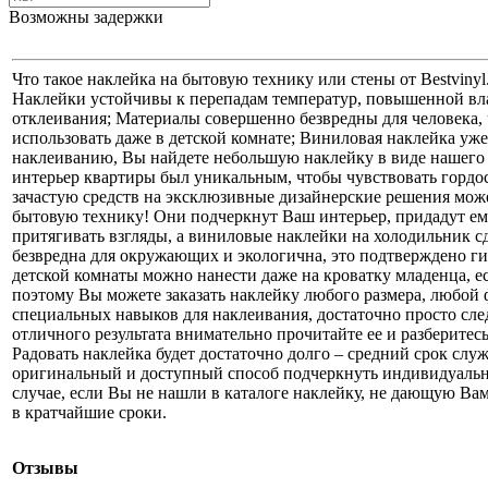
Возможны задержки
Что такое наклейка на бытовую технику или стены от Bestviny
Наклейки устойчивы к перепадам температур, повышенной вл
отклеивания; Материалы совершенно безвредны для человека
использовать даже в детской комнате; Виниловая наклейка уж
наклеиванию, Вы найдете небольшую наклейку в виде нашего л
интерьер квартиры был уникальным, чтобы чувствовать гордос
зачастую средств на эксклюзивные дизайнерские решения може
бытовую технику! Они подчеркнут Ваш интерьер, придадут е
притягивать взгляды, а виниловые наклейки на холодильник 
безвредна для окружающих и экологична, это подтверждено г
детской комнаты можно нанести даже на кроватку младенца, ес
поэтому Вы можете заказать наклейку любого размера, любой 
специальных навыков для наклеивания, достаточно просто след
отличного результата внимательно прочитайте ее и разберитес
Радовать наклейка будет достаточно долго – средний срок слу
оригинальный и доступный способ подчеркнуть индивидуальн
случае, если Вы не нашли в каталоге наклейку, не дающую Вам
в кратчайшие сроки.
Отзывы