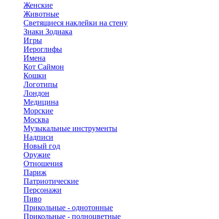
Женские
Животные
Светящиеся наклейки на стену
Знаки Зодиака
Игры
Иероглифы
Имена
Кот Саймон
Кошки
Логотипы
Лондон
Медицина
Морские
Москва
Музыкальные инструменты
Надписи
Новый год
Оружие
Отношения
Париж
Патриотические
Персонажи
Пиво
Прикольные - однотонные
Прикольные - полноцветные