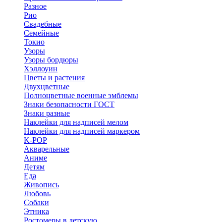
Разное
Рио
Свадебные
Семейные
Токио
Узоры
Узоры бордюры
Хэллоуин
Цветы и растения
Двухцветные
Полноцветные военные эмблемы
Знаки безопасности ГОСТ
Знаки разные
Наклейки для надписей мелом
Наклейки для надписей маркером
K-POP
Акварельные
Аниме
Детям
Еда
Живопись
Любовь
Собаки
Этника
Ростомеры в детскую