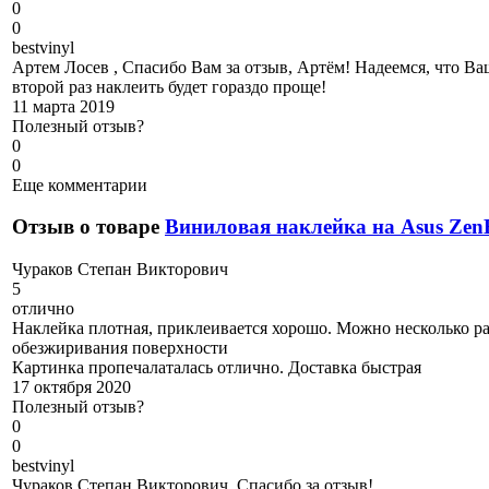
0
0
b
estvinyl
Артем Лосев , Спасибо Вам за отзыв, Артём! Надеемся, что В
второй раз наклеить будет гораздо проще!
11 марта 2019
Полезный отзыв?
0
0
Еще комментарии
Отзыв о товаре
Виниловая наклейка на Asus Ze
Ч
ураков Степан Викторович
5
отлично
Наклейка плотная, приклеивается хорошо. Можно несколько раз
обезжиривания поверхности
Картинка пропечалаталась отлично. Доставка быстрая
17 октября 2020
Полезный отзыв?
0
0
b
estvinyl
Чураков Степан Викторович, Спасибо за отзыв!