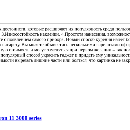
достоинств, которые расширяют их популярность среди пользов
. 3.Износостойкость наклейки. 4.Простота нанесения, возможнос
те с появлением самого прибора. Новый способ курения имеет б
 сигарету. Вы можете обзавестись несколькими вариантами офор
ную стоимость и могут заменяться при первом желании – так пол
опулярный способ украсить гаджет и придать ему уникальность
имости вырезать лишние части или бояться, что картинка не зак
on 11 3000 series