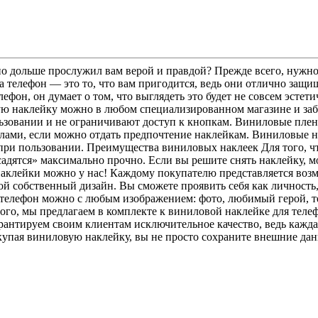
но дольше прослужил вам верой и правдой? Прежде всего, нужно
а телефон — это то, что вам пригодится, ведь они отлично защ
лефон, он думает о том, что выглядеть это будет не совсем эстет
ую наклейку можно в любом специализированном магазине и забы
ьзовании и не ограничивают доступ к кнопкам. Виниловые пленк
лами, если можно отдать предпочтение наклейкам. Виниловые на
 при пользовании. Преимущества виниловых наклеек Для того, 
садятся» максимально прочно. Если вы решите снять наклейку, м
наклейки можно у нас! Каждому покупателю представляется воз
ой собственный дизайн. Вы сможете проявить себя как личность,
а телефон можно с любым изображением: фото, любимый герой, т
ого, мы предлагаем в комплекте к виниловой наклейке для теле
арантируем своим клиентам исключительное качество, ведь кажда
упая виниловую наклейку, вы не просто сохраните внешние данн