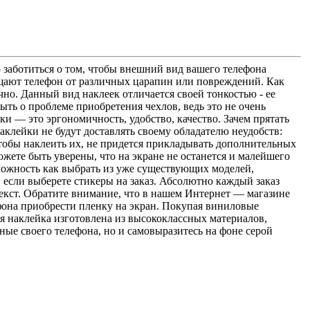
 заботиться о том, чтобы внешний вид вашего телефона
ищают телефон от различных царапин или повреждений. Как
ично. Данный вид наклеек отличается своей тонкостью - ее
ть о проблеме приобретения чехлов, ведь это не очень
и — это эргономичность, удобство, качество. Зачем прятать
клейки не будут доставлять своему обладателю неудобств:
чтобы наклеить их, не придется прикладывать дополнительных
ожете быть уверены, что на экране не останется и малейшего
можность как выбрать из уже существующих моделей,
 если выберете стикеры на заказ. Абсолютно каждый заказ
екст. Обратите внимание, что в нашем Интернет — магазине
фона приобрести пленку на экран. Покупая виниловые
я наклейка изготовлена из высококлассных материалов,
ые своего телефона, но и самовыразитесь на фоне серой