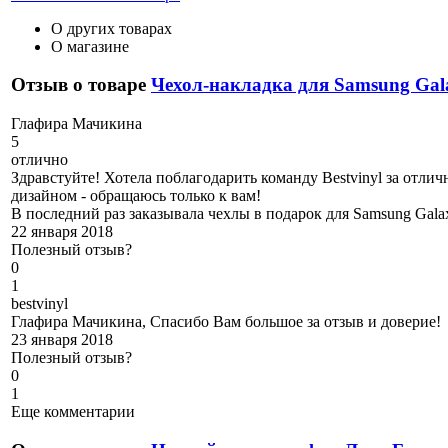
О других товарах
О магазине
Отзыв о товаре
Чехол-накладка для Samsung Gal
Г
лафира Мачикина
5
отлично
Здравстуйте! Хотела поблагодарить команду Bestvinyl за отли
дизайном - обращаюсь только к вам!
В последний раз заказывала чехлы в подарок для Samsung Gal
22 января 2018
Полезный отзыв?
0
1
b
estvinyl
Глафира Мачикина, Спасибо Вам большое за отзыв и доверие!
23 января 2018
Полезный отзыв?
0
1
Еще комментарии