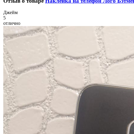
Отзыв о товаре
Наклейка на телефон Лого Бэтме
Д
жейм
5
отлично