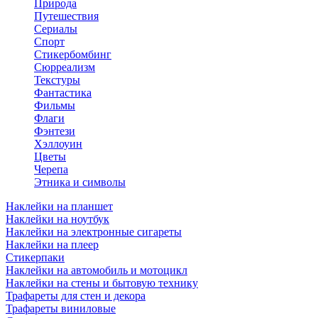
Природа
Путешествия
Сериалы
Спорт
Стикербомбинг
Сюрреализм
Текстуры
Фантастика
Фильмы
Флаги
Фэнтези
Хэллоуин
Цветы
Черепа
Этника и символы
Наклейки на планшет
Наклейки на ноутбук
Наклейки на электронные сигареты
Наклейки на плеер
Стикерпаки
Наклейки на автомобиль и мотоцикл
Наклейки на стены и бытовую технику
Трафареты для стен и декора
Трафареты виниловые