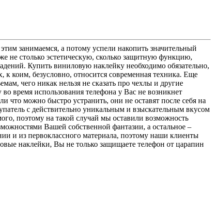
 этим занимаемся, а потому успели накопить значительный
же не столько эстетическую, сколько защитную функцию,
 падений. Купить виниловую наклейку необходимо обязательно,
, к коим, безусловно, относится современная техника. Еще
мам, чего никак нельзя не сказать про чехлы и другие
 во время использования телефона у Вас не возникнет
и что можно быстро устранить, они не оставят после себя на
купатель с действительно уникальным и взыскательным вкусом
имого, поэтому на такой случай мы оставили возможность
зможностями Вашей собственной фантазии, а остальное –
ании и из первоклассного материала, поэтому наши клиенты
иловые наклейки, Вы не только защищаете телефон от царапин