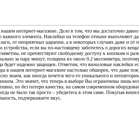
 нашем интернет-магазине. Дело в том, что мы достаточно давно
го важного элемента. Наклейки на телефон отныне выполняют да
влаги, от неприятных царапин, а в некоторых случаях даже и от
 устройства, если вы по-настоящему заботитесь о дорогих вещах
езаметны, не препятствуют свободному доступу к кнопкам и разъе
льно за пару минут, толщина их около 0.2 миллиметра, поэтому
а будет надежно защищен. Отметим, что виниловые наклейки есл
ара в нашем интернет-магазине настолько обширен, что даже по
асно знаем, как иногда хочется чего-то уникального и неповтор
ением. Это значит, что теперь в выборе Вы ограничены лишь во
тивно, но без потери качества, на самом современном оборудов
когда не было так просто – убедитесь в этом сами. Покупая вин
ьность, подчеркиваете вкус.