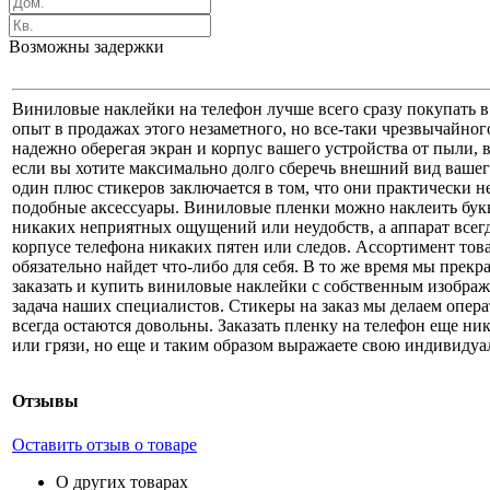
Возможны задержки
Виниловые наклейки на телефон лучше всего сразу покупать в
опыт в продажах этого незаметного, но все-таки чрезвычайно
надежно оберегая экран и корпус вашего устройства от пыли, 
если вы хотите максимально долго сберечь внешний вид вашего
один плюс стикеров заключается в том, что они практически н
подобные аксессуары. Виниловые пленки можно наклеить буква
никаких неприятных ощущений или неудобств, а аппарат всегд
корпусе телефона никаких пятен или следов. Ассортимент тов
обязательно найдет что-либо для себя. В то же время мы прекр
заказать и купить виниловые наклейки с собственным изображ
задача наших специалистов. Стикеры на заказ мы делаем опера
всегда остаются довольны. Заказать пленку на телефон еще ни
или грязи, но еще и таким образом выражаете свою индивидуал
Отзывы
Оставить отзыв о товаре
О других товарах