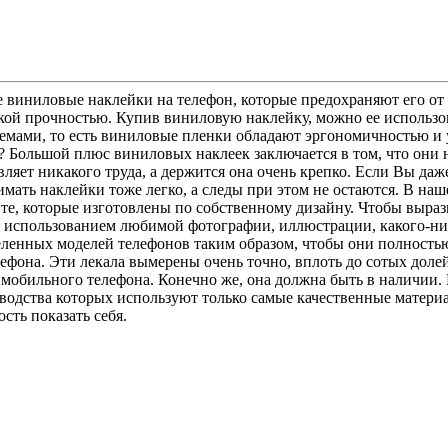
виниловые наклейки на телефон, которые предохраняют его от 
кой прочностью. Купив виниловую наклейку, можно ее использо
ъемами, то есть виниловые пленки обладают эргономичностью и 
 Большой плюс виниловых наклеек заключается в том, что они н
ляет никакого труда, а держится она очень крепко. Если Вы даж
мать наклейки тоже легко, а следы при этом не остаются. В на
 те, которые изготовлены по собственному дизайну. Чтобы выра
 с использованием любимой фотографии, иллюстрации, какого-ниб
еленных моделей телефонов таким образом, чтобы они полность
лефона. Эти лекала вымерены очень точно, вплоть до сотых дол
 мобильного телефона. Конечно же, она должна быть в наличии.
водства которых используют только самые качественные матери
сть показать себя.