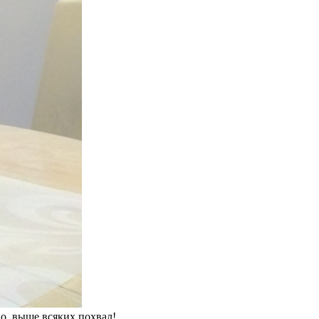
во, выше всяких похвал!