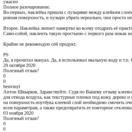
ужасно
Полное разочарование.
Во-первых, наклейка пришла с пузырями между клейким слоем и
ровная поверхность, и пузыри убрать нереально, они просто н
Второе. Наклейка липнет намертво ко всему отодрать её практ
Само-собой, наклеить такую простыню с первого раза никак не
Крайне не рекомендую сей продукт.
PS
Да, я прочитал мануал. Да, я использовал мыльную воду и т.п.
20 октября 2020
Полезный отзыв?
0
0
b
estvinyl
Антон Швырков, Здравствуйте. Судя по Вашему отзыву клеевой
для отвода воздуха, как текстурные пленки под кожу, дерево 
на поверхность ноутбука клеевой слой необходимо смочить оч
всем параметрам, а также предотвратить ее повторное отклеив
03 ноября 2020
Полезный отзыв?
0
0