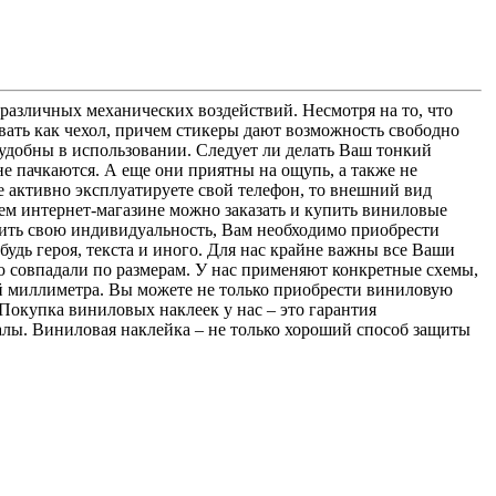
различных механических воздействий. Несмотря на то, что
вать как чехол, причем стикеры дают возможность свободно
удобны в использовании. Следует ли делать Ваш тонкий
е пачкаются. А еще они приятны на ощупь, а также не
е активно эксплуатируете свой телефон, то внешний вид
шем интернет-магазине можно заказать и купить виниловые
зить свою индивидуальность, Вам необходимо приобрести
удь героя, текста и иного. Для нас крайне важны все Ваши
ю совпадали по размерам. У нас применяют конкретные схемы,
ей миллиметра. Вы можете не только приобрести виниловую
 Покупка виниловых наклеек у нас – это гарантия
алы. Виниловая наклейка – не только хороший способ защиты