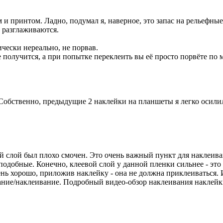
 принтом. Ладно, подумал я, наверное, это запас на рельефные 
е разглаживаются.
ически нереально, не порвав.
 получится, а при попытке переклеить вы её просто порвёте по м
 Собственно, предыдущие 2 наклейки на планшеты я легко осилил
 слой был плохо смочен. Это очень важный пункт для наклеиван
и подобные. Конечно, клеевой слой у данной пленки сильнее - э
ень хорошо, приложив наклейку - она не должна приклеиваться.
ание/наклеивание. Подробный видео-обзор наклеивания наклейки н