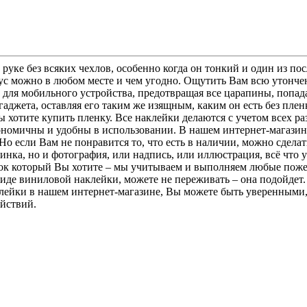
 руке без всяких чехлов, особенно когда он тонкий и один из п
орпус можно в любом месте и чем угодно. Ощутить Вам всю утон
 для мобильного устройства, предотвращая все царапины, попад
аджета, оставляя его таким же изящным, каким он есть без пле
Вы хотите купить пленку. Все наклейки делаются с учетом всех 
ономичны и удобны в использовании. В нашем интернет-магазин
о если Вам не понравится то, что есть в наличии, можно сделат
тинка, но и фотография, или надпись, или иллюстрация, всё что 
ок который Вы хотите – мы учитываем и выполняем любые поже
 виде виниловой наклейки, можете не переживать – она подойде
аклейки в нашем интернет-магазине, Вы можете быть уверенными,
йствий.