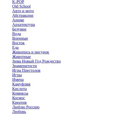
K-POP
Old School
Авто и мото
Абстракции
Аниме
Архитектура
Безумие
Вода
Военные
Восток
Еда
Живопись и рисунок
Животные
Зима Новый Год Рождество
Знаменитости
Игра Престолов
Игры
Имена
Камуфляж
Кислота
Комиксы
Космос
Креатив
Люблю Россию
Любовь