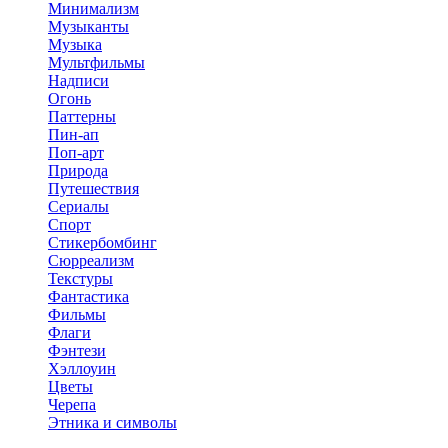
Минимализм
Музыканты
Музыка
Мультфильмы
Надписи
Огонь
Паттерны
Пин-ап
Поп-арт
Природа
Путешествия
Сериалы
Спорт
Стикербомбинг
Сюрреализм
Текстуры
Фантастика
Фильмы
Флаги
Фэнтези
Хэллоуин
Цветы
Черепа
Этника и символы