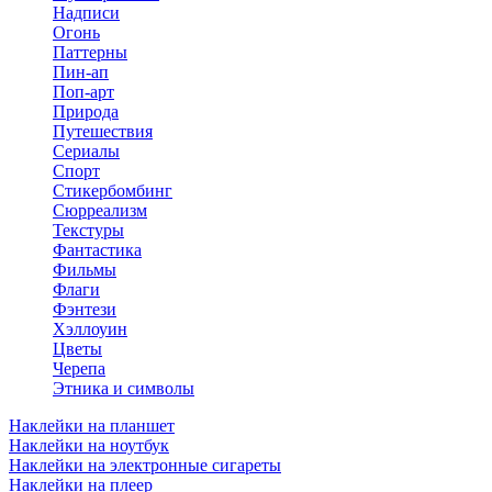
Надписи
Огонь
Паттерны
Пин-ап
Поп-арт
Природа
Путешествия
Сериалы
Спорт
Стикербомбинг
Сюрреализм
Текстуры
Фантастика
Фильмы
Флаги
Фэнтези
Хэллоуин
Цветы
Черепа
Этника и символы
Наклейки на планшет
Наклейки на ноутбук
Наклейки на электронные сигареты
Наклейки на плеер