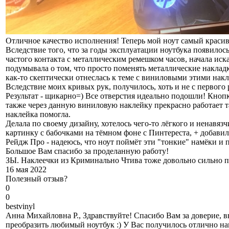
Отличное качество исполнения! Теперь мой ноут самый краси
Вследствие того, что за годы эксплуатации ноутбука появилось
частого контакта с металлическим ремешком часов, начала ис
подумывала о том, что просто поменять металлические накладки
как-то скептически отнеслась к теме с виниловыми этими нак
Вследствие моих кривых рук, получилось, хоть и не с первого 
Результат - щикарно=) Все отверстия идеально подошли! Кнопк
также через данную виниловую наклейку прекрасно работает тач
наклейка помогла.
Делала по своему дизайну, хотелось чего-то лёгкого и ненавя
картинку с бабочками на тёмном фоне с Пинтереста, + добави
Рейдж Про - надеюсь, что ноут поймёт эти "тонкие" намёки и 
Большое Вам спасибо за проделанную работу!
ЗЫ. Наклеечки из Криминально Чтива тоже довольно сильно 
16 мая 2022
Полезный отзыв?
0
0
b
estvinyl
Анна Михайловна Р., Здравствуйте! Спасибо Вам за доверие, 
преобразить любимый ноутбук :) У Вас получилось отлично нак