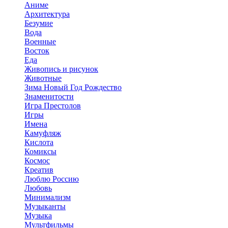
Аниме
Архитектура
Безумие
Вода
Военные
Восток
Еда
Живопись и рисунок
Животные
Зима Новый Год Рождество
Знаменитости
Игра Престолов
Игры
Имена
Камуфляж
Кислота
Комиксы
Космос
Креатив
Люблю Россию
Любовь
Минимализм
Музыканты
Музыка
Мультфильмы