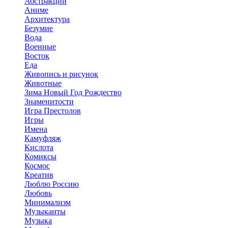
Абстракции
Аниме
Архитектура
Безумие
Вода
Военные
Восток
Еда
Живопись и рисунок
Животные
Зима Новый Год Рождество
Знаменитости
Игра Престолов
Игры
Имена
Камуфляж
Кислота
Комиксы
Космос
Креатив
Люблю Россию
Любовь
Минимализм
Музыканты
Музыка