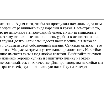
влечений. А для того, чтобы он прослужил нам дольше, за ним
ефон от различного вида царапин и грязи. Несмотря на то,
о не использовать громоздкий чехол, а купить виниловые
аря этому, виниловые пленки очень удобны в использовании.
служат долго. Если вам надоест ваша пленка, вы легко ее
и придумать свой собственный дизайн. Стикеры на заказ - это
нравится. Мы рассмотрим и учтем ваше предложение. Наклейки
азине имеются схемы под любой телефон. Выбирайте рисунок
наклейкой хорошо купить и защитную пленку на экран
 не сомневайтесь в их качестве. Для производства наклейки мы
 выразите себя, купив виниловую наклейку на телефон.