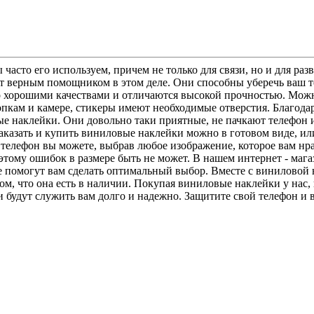
асто его используем, причем не только для связи, но и для раз
 верным помощником в этом деле. Они способны уберечь ваш тел
о хорошими качествами и отличаются высокой прочностью. Можн
нопкам и камере, стикеры имеют необходимые отверстия. Благод
е наклейки. Они довольно таки приятные, не пачкают телефон и 
 Заказать и купить виниловые наклейки можно в готовом виде, ил
на телефон вы можете, выбрав любое изображение, которое вам 
этому ошибок в размере быть не может. В нашем интернет - маг
 помогут вам сделать оптимальный выбор. Вместе с виниловой 
ом, что она есть в наличии. Покупая виниловые наклейки у нас,
ки будут служить вам долго и надежно. Защитите свой телефон и