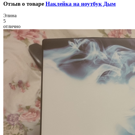
Отзыв о товаре
Наклейка на ноутбук Дым
Э
лина
5
отлично