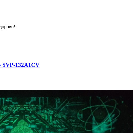
дорово!
io SVP-132A1CV