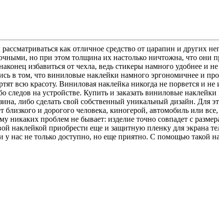
 рассматриваться как отличное средство от царапин и других н
очными, но при этом толщина их настолько ничтожна, что они п
наконец избавиться от чехла, ведь стикеры намного удобнее и н
ись в том, что виниловые наклейки намного эргономичнее и пр
ят всю красоту. Виниловая наклейка никогда не порвется и не 
бо следов на устройстве. Купить и заказать виниловые наклейки
ина, либо сделать свой собственный уникальный дизайн. Для это
близкого и дорогого человека, киногерой, автомобиль или все,
у никаких проблем не бывает: изделие точно совпадет с размера
вой наклейкой приобрести еще и защитную пленку для экрана те
и у нас не только доступно, но еще приятно. С помощью такой 